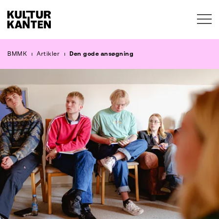
Søg
BMMK
Artikler
Den gode ansøgning