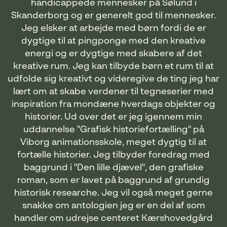
handicappede mennesker på Sølund i
Skanderborg og er generelt god til mennesker.
Jeg elsker at arbejde med børn fordi de er
dygtige til at pingponge med den kreative
energi og er dygtige med skabere af det
kreative rum. Jeg kan tilbyde børn et rum til at
udfolde sig kreativt og videregive de ting jeg har
lært om at skabe verdener til tegneserier med
inspiration fra mondæne hverdags objekter og
historier. Ud over det er jeg igennem min
uddannelse "Grafisk historiefortælling" på
Viborg animationsskole, meget dygtig til at
fortælle historier. Jeg tilbyder foredrag med
baggrund i "Den lille djævel", den grafiske
roman, som er lavet på baggrund af grundig
historisk researche. Jeg vil også meget gerne
snakke om antologien jeg er en del af som
handler om udrejse centeret Kærshovedgård