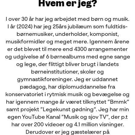
Hvem er jeg?
I over 30 år har jeg arbejdet med børn og musik.
I år (2024) har jeg 25års jubilæum som fuldtids-
børnemusiker, underholder, komponist,
musikformidler og meget mere. Igennem årene
er det blevet til mere end 4300 arrangementer
og udgivelse af 6 børnealbums med egne sange
og lege, der flittigt bliver brugt i landets
børneinstitutioner, skoler og
gymnastikforeninger. Jeg er uddannet
pædagog, har diplomuddannelse fra
konservatoriet i rytmisk musik og bevægelse og
har igennem mange år været tilknyttet ”Bmmk”
samt projekt ”Legekunst gødning”. Jeg har min
egen YouTube Kanal ”Musik og sjov TV”, der p.t
har over 200 videoer og 4.1 million visninger.
Derudover er jeg gæstelærer på