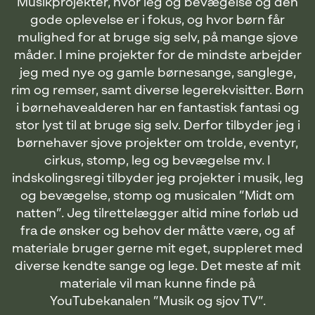
Musikprojekter, hvor leg og bevægelse og den
gode oplevelse er i fokus, og hvor børn får
mulighed for at bruge sig selv, på mange sjove
måder. I mine projekter for de mindste arbejder
jeg med nye og gamle børnesange, sanglege,
rim og remser, samt diverse legerekvisitter. Børn
i børnehavealderen har en fantastisk fantasi og
stor lyst til at bruge sig selv. Derfor tilbyder jeg i
børnehaver sjove projekter om trolde, eventyr,
cirkus, stomp, leg og bevægelse mv. I
indskolingsregi tilbyder jeg projekter i musik, leg
og bevægelse, stomp og musicalen ”Midt om
natten”. Jeg tilrettelægger altid mine forløb ud
fra de ønsker og behov der måtte være, og af
materiale bruger gerne mit eget, suppleret med
diverse kendte sange og lege. Det meste af mit
materiale vil man kunne finde på
YouTubekanalen ”Musik og sjov TV”.